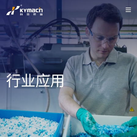
产品中心
HK系列
HK MT系列
SK系列
SK MT系列
HKV 系列
KY-LAB系列
HKY/SKY系列
备品备件
关于科亚
公司介绍
辉煌历程
荣誉资质
产品创新
行业应用
实验中心
智能配混解决方案
行业应用
UHMWPE
电线电缆
高性能塑料
工程塑料
降解塑料
聚合反应
再生塑料
聚合物脱挥
聚烯烃粉体造粒
母粒
热塑性弹性体
科亚动态
科亚动态
视频展示
联系我们
行业应用
联系我们
招聘职位
CN
EN