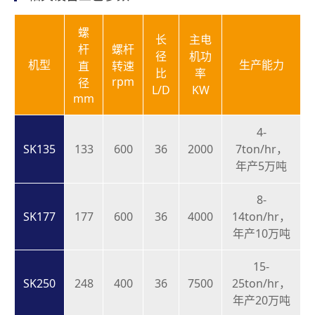
螺
长
主电
杆
螺杆
径
机功
机型
生产能力
直
转速
比
率
rpm
径
L/D
KW
mm
4-
SK135
133
600
36
2000
7ton/hr，
年产5万吨
8-
SK177
177
600
36
4000
14ton/hr，
年产10万吨
15-
SK250
248
400
36
7500
25ton/hr，
年产20万吨