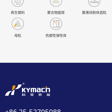
再生塑料
聚合物脱挥
聚烯烃粉体造粒
母粒
热塑性弹性体
+86 25-52705088