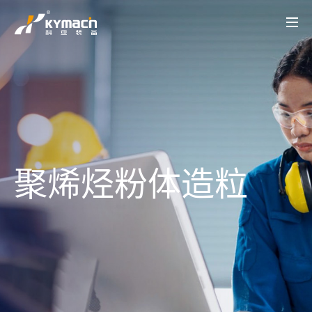
产品中心
HK系列
HK MT系列
SK系列
SK MT系列
HKV 系列
KY-LAB系列
HKY/SKY系列
备品备件
关于科亚
公司介绍
辉煌历程
荣誉资质
产品创新
行业应用
实验中心
智能配混解决方案
行业应用
UHMWPE
电线电缆
高性能塑料
工程塑料
降解塑料
聚合反应
再生塑料
聚合物脱挥
聚烯烃粉体造粒
母粒
热塑性弹性体
科亚动态
科亚动态
视频展示
联系我们
聚烯烃粉体造粒
联系我们
招聘职位
CN
EN