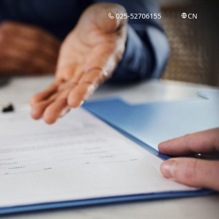
025-52706155
CN