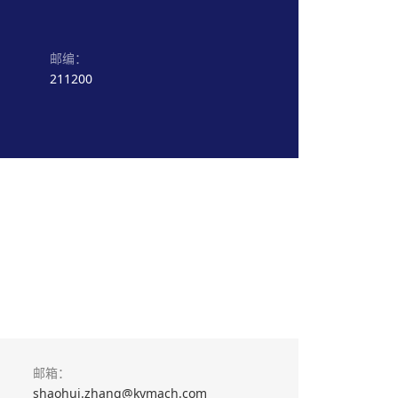
邮编：
211200
邮箱：
shaohui.zhang@kymach.com