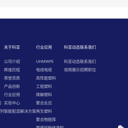
关于科亚
行业应用
科亚动态
联系我们
公司介绍
UHMWPE
科亚动态
联系我们
列
辉煌历程
电线电缆
视频展示
招聘职位
荣誉资质
高性能塑料
产品创新
工程塑料
行业应用
降解塑料
列
实验中心
聚合反应
系列
智能配混解决方案
再生塑料
聚合物脱挥
聚烯烃粉体造粒