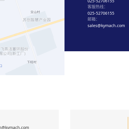
025-52706155
客服热线：
025-52706155
邮箱：
sales@kymach.com
an@kymach.com