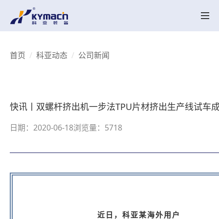
产品中心
HK系列
HK MT系列
SK系列
SK MT系列
HKV 系列
KY-LAB系列
HKY/SKY系列
备品备件
关于科亚
首页
科亚动态
公司新闻
公司介绍
辉煌历程
荣誉资质
产品创新
行业应用
实验中心
智能配混解决方案
行业应用
UHMWPE
电线电缆
高性能塑料
工程塑料
降解塑料
聚合反应
再生塑料
聚合物脱挥
聚烯烃粉体造粒
母粒
热塑性弹性体
科亚动态
快讯丨双螺杆挤出机一步法TPU片材挤出生产线试车
科亚动态
视频展示
联系我们
日期：2020-06-18
浏览量：5718
联系我们
招聘职位
CN
EN
近日，科亚某海外用户