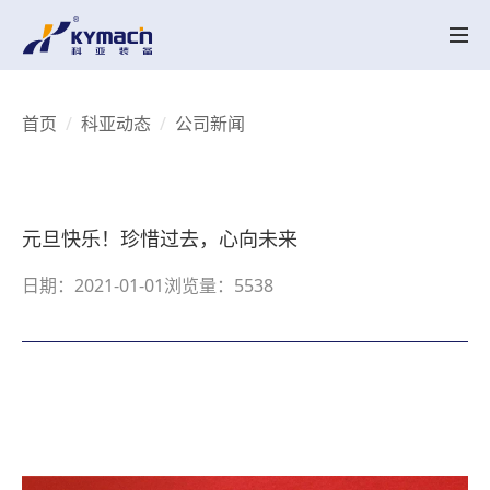
产品中心
HK系列
HK MT系列
SK系列
SK MT系列
HKV 系列
KY-LAB系列
HKY/SKY系列
备品备件
关于科亚
首页
科亚动态
公司新闻
公司介绍
辉煌历程
荣誉资质
产品创新
行业应用
实验中心
智能配混解决方案
行业应用
UHMWPE
电线电缆
高性能塑料
工程塑料
降解塑料
聚合反应
再生塑料
聚合物脱挥
聚烯烃粉体造粒
母粒
热塑性弹性体
科亚动态
元旦快乐！珍惜过去，心向未来
科亚动态
视频展示
联系我们
日期：2021-01-01
浏览量：5538
联系我们
招聘职位
CN
EN