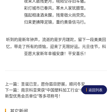
夜来人散残更月，晓陌空存旧车辙。
彩灯城市已春风，寒木人家犹腊雪。
强起相逢酒未醒，残膏宿火尚荧荧。
归来更拂障泥锦，重约黄昏信马行。
听到的是新年钟声，流逝的是岁月蹉跎，留下一段美美回
忆，带走了所有的烦恼，迎来了无限好运。元旦佳节，科
亚愿大家新年幸福安康！平安喜乐！
圣诞已至，愿你眉目舒展，顺问冬安
南京科亚荣获“中国塑料加工行业‘十三五’科技创
返回列表
新型优秀会员单位”等多项称号！
其它新闻