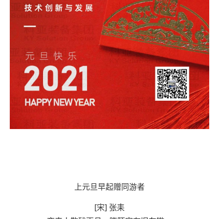
上元旦早起赠同游者
[宋] 张耒