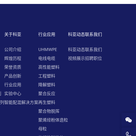
关于科亚
行业应用
科亚动态
联系我们
公司介绍
UHMWPE
科亚动态
联系我们
列
辉煌历程
电线电缆
视频展示
招聘职位
荣誉资质
高性能塑料
产品创新
工程塑料
行业应用
降解塑料
列
实验中心
聚合反应
系列
智能配混解决方案
再生塑料
聚合物脱挥
聚烯烃粉体造粒
母粒