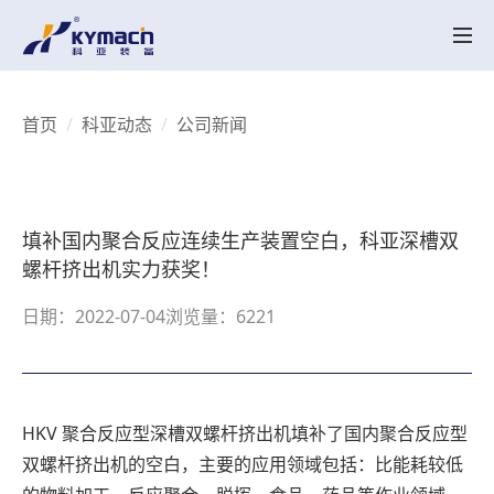
产品中心
HK系列
HK MT系列
SK系列
SK MT系列
HKV 系列
KY-LAB系列
HKY/SKY系列
备品备件
关于科亚
首页
科亚动态
公司新闻
公司介绍
辉煌历程
荣誉资质
产品创新
行业应用
实验中心
智能配混解决方案
行业应用
UHMWPE
电线电缆
高性能塑料
工程塑料
降解塑料
聚合反应
再生塑料
聚合物脱挥
聚烯烃粉体造粒
母粒
热塑性弹性体
科亚动态
填补国内聚合反应连续生产装置空白，科亚深槽双
科亚动态
视频展示
联系我们
螺杆挤出机实力获奖！
联系我们
招聘职位
日期：2022-07-04
浏览量：6221
CN
EN
HKV 聚合反应型深槽双螺杆挤出机填补了国内聚合反应型
双螺杆挤出机的空白，主要的应用领域包括：比能耗较低