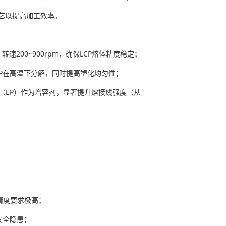
工艺以提高加工效率。
，转速200~900rpm，确保LCP熔体粘度稳定；
免LCP在高温下分解，同时提高塑化均匀性；
脂（EP）作为增容剂，显著提升熔接线强度（从
精度要求极高；
安全隐患；