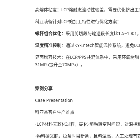
高熔体粘度：LCP熔融态流动性较差，需要优化挤出
科亚装备针对LCP的加工特性进行优化方案：
螺杆组合优化：
采用剪切段与输送段长度比1.5~1.8:1
温度精准控制
：通过KY-Intech智能温控系统，避
界面增容技术：在LCP/PPS共混体系中，采用环氧树
31MPa提升至70MPa）。
案例分享
Case Presentation
科亚某客户生产难点
-LCP材料无软化过程，硬化-熔融转变时间短，对温控
-物料硬又脆，拉条时易断条，且料温高，人工处理有