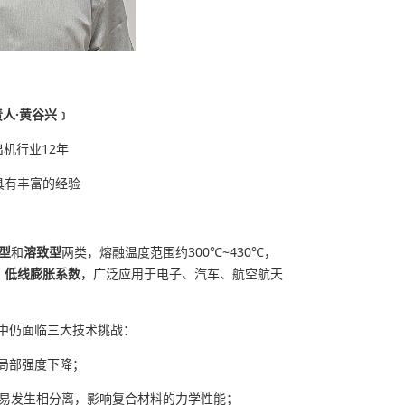
人·黄谷兴﹞
机行业12年
具有丰富的经验
型
和
溶致型
两类，熔融温度范围约300℃~430℃，
、低线膨胀系数
，广泛应用于电子、汽车、航空航天
用中仍面临三大技术挑战：
致局部强度下降；
时，易发生相分离，影响复合材料的力学性能；