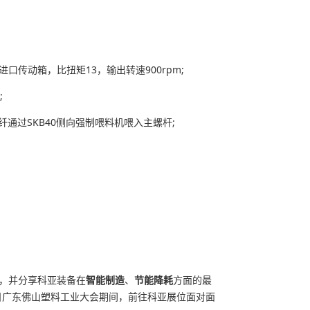
，进口传动箱，比扭矩13，输出转速900rpm;
;
通过SKB40侧向强制喂料机喂入主螺杆;
，并分享科亚装备在
智能制造
、
节能降耗
方面的最
9日广东佛山塑料工业大会期间，前往科亚展位面对面