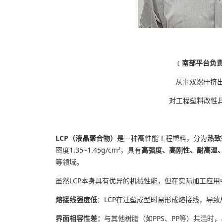
﹝南部平台负责
从事双螺杆挤出
对工程塑料改性
LCP（液晶聚合物）
是一种高性能工程塑料，分为
热致
密度1.35~1.45g/cm³，具有
高强度、高刚性、耐高温
等领域。
虽然LCP本身具有优异的机械性能，但在实际加工应
熔接线强度低
：LCP在注塑成型时易形成熔接线，导
界面相容性差：
与其他树脂（如PPS、PP等）共混