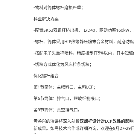
-物料对筒体螺杆磨损严重；
科亚解决方案
-配置SK53双螺杆挤出机， L/D40，驱动功率160kW
-螺杆、筒体采用HIP热等静压粉末合金材料，耐磨防腐
-搭配电子失重称喂料，精度控制在5%以内，其中短玻纤
-切粒方式优化为风床拉条切粒；
优化螺杆组合
第1节筒体：主喂料口，主料LCP；
第6节筒体：排气口，短玻纤侧喂口；
第9节筒体：真空排气口。
黄谷兴的演讲将深入剖析
双螺杆设计对LCP改性的影响
新成果。如需技术合作或详细咨询，欢迎在8月27-2