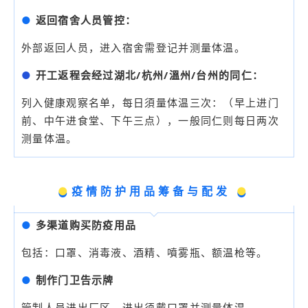
●
返回宿舍人员管控：
外部返回人员，进入宿舍需登记并测量体温。
●
开工返程会经过湖北/杭州/溫州/台州的同仁：
列入健康观察名单，每日須量体温三次：（早上进门
前、中午进食堂、下午三点），一般同仁则每日两次
测量体温。
●
疫情防护用品筹备与配发
●
●
多渠道购买防疫用品
包括：口罩、消毒液、酒精、噴雾瓶、额温枪等。
●
制作门卫告示牌
管制人员进出厂区，进出须戴口罩并测量体温。