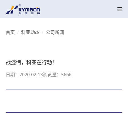
产品中心
HK系列
HK MT系列
SK系列
SK MT系列
HKV 系列
KY-LAB系列
HKY/SKY系列
备品备件
关于科亚
首页
科亚动态
公司新闻
公司介绍
辉煌历程
荣誉资质
产品创新
行业应用
实验中心
智能配混解决方案
行业应用
UHMWPE
电线电缆
高性能塑料
工程塑料
降解塑料
聚合反应
再生塑料
聚合物脱挥
聚烯烃粉体造粒
母粒
热塑性弹性体
科亚动态
战疫情，科亚在行动！
科亚动态
视频展示
联系我们
日期：2020-02-13
浏览量：5666
联系我们
招聘职位
CN
EN