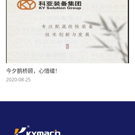
今夕鹊桥顾，心惜缱！
2020-08-25