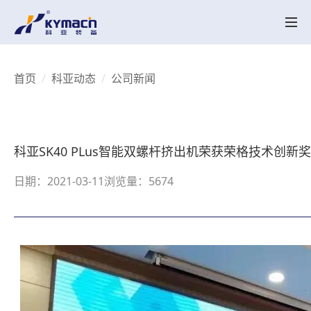
产品中心
HK系列
HK MT系列
SK系列
SK MT系列
HKV 系列
KY-LAB系列
HKY/SKY系列
备品备件
关于科亚
首页
科亚动态
公司新闻
公司介绍
辉煌历程
荣誉资质
产品创新
行业应用
实验中心
智能配混解决方案
行业应用
UHMWPE
电线电缆
高性能塑料
工程塑料
降解塑料
聚合反应
再生塑料
聚合物脱挥
聚烯烃粉体造粒
母粒
热塑性弹性体
科亚动态
科亚SK40 PLus智能双螺杆挤出机荣获荣格技术创新
科亚动态
视频展示
联系我们
日期：2021-03-11
浏览量：5674
联系我们
招聘职位
CN
EN