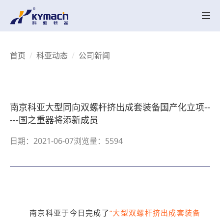
产品中心
HK系列
HK MT系列
SK系列
SK MT系列
HKV 系列
KY-LAB系列
HKY/SKY系列
备品备件
关于科亚
首页
科亚动态
公司新闻
公司介绍
辉煌历程
荣誉资质
产品创新
行业应用
实验中心
智能配混解决方案
行业应用
UHMWPE
电线电缆
高性能塑料
工程塑料
降解塑料
聚合反应
再生塑料
聚合物脱挥
聚烯烃粉体造粒
母粒
热塑性弹性体
科亚动态
南京科亚大型同向双螺杆挤出成套装备国产化立项--
科亚动态
视频展示
联系我们
---国之重器将添新成员
联系我们
招聘职位
日期：2021-06-07
浏览量：5594
CN
EN
南京科亚于今日完成了
“大型双螺杆挤出成套装备