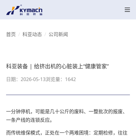
产品中心
HK系列
HK MT系列
SK系列
SK MT系列
HKV 系列
KY-LAB系列
HKY/SKY系列
备品备件
关于科亚
首页
科亚动态
公司新闻
公司介绍
辉煌历程
荣誉资质
产品创新
行业应用
实验中心
智能配混解决方案
行业应用
UHMWPE
电线电缆
高性能塑料
工程塑料
降解塑料
聚合反应
再生塑料
聚合物脱挥
聚烯烃粉体造粒
母粒
热塑性弹性体
科亚动态
科亚装备 | 给挤出机的心脏装上“健康管家”
科亚动态
视频展示
联系我们
日期：2026-05-13
浏览量：1642
联系我们
招聘职位
CN
EN
一分钟停机，可能是几十公斤的废料、一整批次的报废、
一条产线的连锁反应。
而传统维保模式，正处在一个两难困境：定期检修，往往