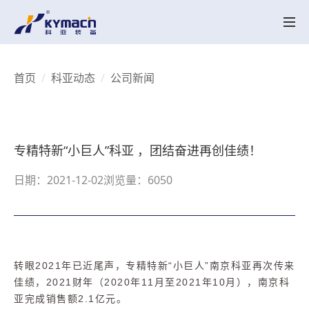
产品中心
HK系列
HK MT系列
SK系列
SK MT系列
HKV 系列
KY-LAB系列
HKY/SKY系列
备品备件
关于科亚
首页
科亚动态
公司新闻
公司介绍
辉煌历程
荣誉资质
产品创新
行业应用
实验中心
智能配混解决方案
行业应用
UHMWPE
电线电缆
高性能塑料
工程塑料
降解塑料
聚合反应
再生塑料
聚合物脱挥
聚烯烃粉体造粒
母粒
热塑性弹性体
科亚动态
专精特新“小巨人”科亚 ，团结奋进再创佳绩！
科亚动态
视频展示
联系我们
日期：2021-12-02
浏览量：6050
联系我们
招聘职位
CN
EN
转眼2021年已近尾声，专精特新“小巨人”南京科亚再次传来
佳绩，2021财年（2020年11月至2021年10月），南京科
亚完成销售额2.1亿元。